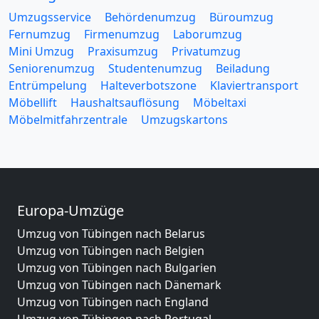
Umzugsservice
Behördenumzug
Büroumzug
Fernumzug
Firmenumzug
Laborumzug
Mini Umzug
Praxisumzug
Privatumzug
Seniorenumzug
Studentenumzug
Beiladung
Entrümpelung
Halteverbotszone
Klaviertransport
Möbellift
Haushaltsauflösung
Möbeltaxi
Möbelmitfahrzentrale
Umzugskartons
Europa-Umzüge
Umzug von Tübingen nach Belarus
Umzug von Tübingen nach Belgien
Umzug von Tübingen nach Bulgarien
Umzug von Tübingen nach Dänemark
Umzug von Tübingen nach England