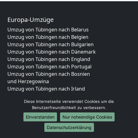
Europa-Umzüge
Umzug von Tübingen nach Belarus
Umzug von Tübingen nach Belgien
Umzug von Tübingen nach Bulgarien
Umzug von Tübingen nach Dänemark
Umzug von Tübingen nach England
Umzug von Tübingen nach Portugal
Umzug von Tübingen nach Bosnien
und Herzegowina
Umzug von Tübingen nach Irland
Umzug von Tübingen nach Lettland
Diese Internetseite verwendet Cookies um die
Umzug von Tübingen nach Zypern
Benutzerfreundlichkeit zu verbessern.
Umzug von Tübingen nach Kroatien
Einverstanden
Nur notwendige Cookies
Umzug von Tübingen nach Estland
Umzug von Tübingen nach Finnland
Datenschutzerklärung
Umzug von Tübingen nach Frankreich