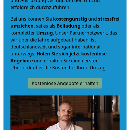
und Ausrüstung verfügt, um den Umzug
erfolgreich durchzuführen.
Bei uns können Sie
kostengünstig
und
stressfrei
umziehen
, sei es als
Beiladung
oder als
kompletter
Umzug
. Unser Partnernetzwerk, das
wir über die Jahre aufgebaut haben, ist
deutschlandweit und sogar international
unterwegs.
Holen Sie sich jetzt kostenlose
Angebote
und erhalten Sie einen ersten
Überblick über die Kosten für Ihren Umzug.
Kostenlose Angebote erhalten