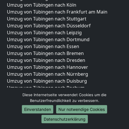
Umzug von Tübingen nach Köln
Umzug von Tübingen nach Frankfurt am Main
Umzug von Tübingen nach Stuttgart
Umzug von Tübingen nach Düsseldorf
Umzug von Tübingen nach Leipzig
Umzug von Tübingen nach Dortmund
Umzug von Tübingen nach Essen
Umzug von Tübingen nach Bremen
Umzug von Tübingen nach Dresden
Umzug von Tübingen nach Hannover
Umzug von Tübingen nach Nürnberg
Umzug von Tübingen nach Duisburg
Umzug von Tübingen nach Bochum
Umzug von Tübingen nach Wuppertal
Diese Internetseite verwendet Cookies um die
Benutzerfreundlichkeit zu verbessern.
Umzug von Tübingen nach Bielefeld
Umzug von Tübingen nach Bonn
Einverstanden
Nur notwendige Cookies
Umzug von Tübingen nach Münster
Datenschutzerklärung
Internationale-Umzüge