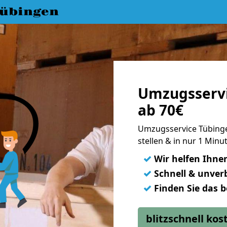
übingen
Umzugsservi
ab 70€
Umzugsservice Tübinge
stellen & in nur 1 Min
✓
Wir helfen Ihne
✓
Schnell & unverb
✓
Finden Sie das 
blitzschnell ko