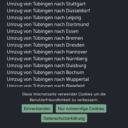
Umzug von Tübingen nach Stuttgart
Umzug von Tübingen nach Düsseldorf
Umzug von Tübingen nach Leipzig
Umzug von Tübingen nach Dortmund
Umzug von Tübingen nach Essen
Umzug von Tübingen nach Bremen
Umzug von Tübingen nach Dresden
Umzug von Tübingen nach Hannover
Umzug von Tübingen nach Nürnberg
Umzug von Tübingen nach Duisburg
Umzug von Tübingen nach Bochum
Umzug von Tübingen nach Wuppertal
Umzug von Tübingen nach Bielefeld
Umzug von Tübingen nach Bonn
Diese Internetseite verwendet Cookies um die
Umzug von Tübingen nach Münster
Benutzerfreundlichkeit zu verbessern.
Einverstanden
Nur notwendige Cookies
Internationale-Umzüge
Datenschutzerklärung
Umzug von Tübingen nach Brasilien
Umzug von Tübingen nach Brunei Darussalam