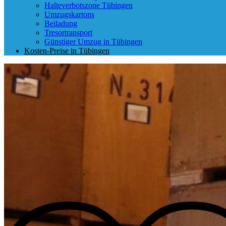
Halteverbotszone Tübingen
Umzugskartons
Beiladung
Tresortransport
Günstiger Umzug in Tübingen
Kosten-Preise in Tübingen