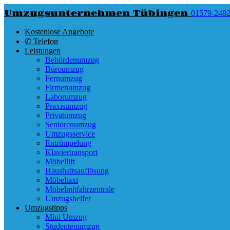
Umzugsunternehmen Tübingen
01579-248
Kostenlose Angebote
✆ Telefon
Leistungen
Behördenumzug
Büroumzug
Fernumzug
Firmenumzug
Laborumzug
Praxisumzug
Privatumzug
Seniorenumzug
Umzugsservice
Entrümpelung
Klaviertransport
Möbellift
Haushaltsauflösung
Möbeltaxi
Möbelmitfahrzentrale
Umzugshelfer
Umzugstipps
Mini Umzug
Studentenumzug