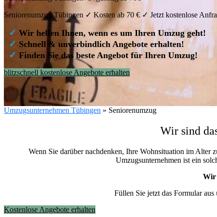
Seniorenumzug Tübingen ✓ Kosten ab 70 € ✓ Jetzt kostenlose Anfrag
✓
Wir helfen Ihnen, wenn es um Ihren Umzug geht!
✓
Schnell & unverbindlich Angebote erhalten!
✓
Finden Sie das beste Angebot für Ihren Umzug!
blitzschnell kostenlose Angebote erhalten
Umzugsunternehmen Tübingen
»
Seniorenumzug
Wir sind d
Wenn Sie darüber nachdenken, Ihre Wohnsituation im Alter zu 
Umzugsunternehmen ist ein solc
Wir 
Füllen Sie jetzt das Formular aus
Kostenlose Angebote erhalten