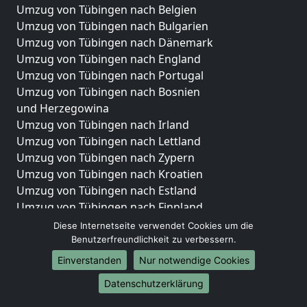
Umzug von Tübingen nach Belgien
Umzug von Tübingen nach Bulgarien
Umzug von Tübingen nach Dänemark
Umzug von Tübingen nach England
Umzug von Tübingen nach Portugal
Umzug von Tübingen nach Bosnien
und Herzegowina
Umzug von Tübingen nach Irland
Umzug von Tübingen nach Lettland
Umzug von Tübingen nach Zypern
Umzug von Tübingen nach Kroatien
Umzug von Tübingen nach Estland
Umzug von Tübingen nach Finnland
Umzug von Tübingen nach Frankreich
Diese Internetseite verwendet Cookies um die
Umzug von Tübingen nach Griechenland
Benutzerfreundlichkeit zu verbessern.
Umzug von Tübingen nach Italien
Einverstanden
Nur notwendige Cookies
Umzug von Tübingen nach Liechtenstein
Datenschutzerklärung
Umzug von Tübingen nach Luxemburg
Umzug von Tübingen nach Niederlande