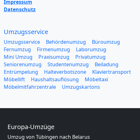
Impressum
Datenschutz
Umzugsservice
Umzugsservice
Behördenumzug
Büroumzug
Fernumzug
Firmenumzug
Laborumzug
Mini Umzug
Praxisumzug
Privatumzug
Seniorenumzug
Studentenumzug
Beiladung
Entrümpelung
Halteverbotszone
Klaviertransport
Möbellift
Haushaltsauflösung
Möbeltaxi
Möbelmitfahrzentrale
Umzugskartons
Europa-Umzüge
Umzug von Tübingen nach Belarus