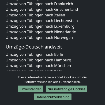
Umzug von Tübingen nach Frankreich
Umzug von Tübingen nach Griechenland
Umzug von Tübingen nach Italien
Umzug von Tübingen nach Liechtenstein
Umzug von Tübingen nach Luxemburg
Umzug von Tübingen nach Niederlande
Umzug von Tübingen nach Norwegen
Umzüge-Deutschlandweit
Umzug von Tübingen nach Berlin
Umzug von Tübingen nach Hamburg
Umzug von Tübingen nach München
Umzug von Tübingen nach Köln
Umzug von Tübingen nach Frankfurt am Main
Diese Internetseite verwendet Cookies um die
Umzug von Tübingen nach Stuttgart
Benutzerfreundlichkeit zu verbessern.
Umzug von Tübingen nach Düsseldorf
Einverstanden
Nur notwendige Cookies
Umzug von Tübingen nach Leipzig
Datenschutzerklärung
Umzug von Tübingen nach Dortmund
Umzug von Tübingen nach Essen