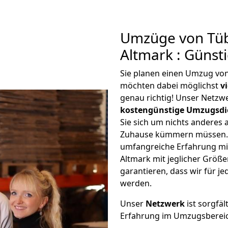
Umzüge von Tüb
Altmark : Günst
Sie planen einen Umzug vo
möchten dabei möglichst
v
genau richtig! Unser Netzw
kostengünstige Umzugsdi
Sie sich um nichts anderes 
Zuhause kümmern müssen. W
umfangreiche Erfahrung m
Altmark mit jeglicher Grö
garantieren, dass wir für j
werden.
Unser
Netzwerk
ist sorgfäl
Erfahrung im Umzugsberei