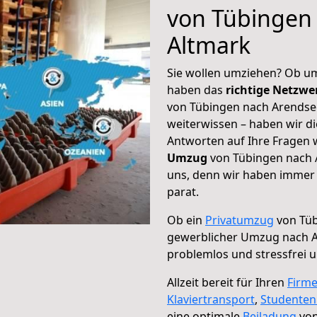
von Tübingen
Altmark
Sie wollen umziehen? Ob um
haben das
richtige Netzw
von Tübingen nach Arendsee
weiterwissen – haben wir di
Antworten auf Ihre Fragen 
Umzug
von Tübingen nach A
uns, denn wir haben immer 
parat.
Ob ein
Privatumzug
von Tüb
gewerblicher Umzug nach A
problemlos und stressfrei 
Allzeit bereit für Ihren
Firm
Klaviertransport
,
Studente
eine optimale
Beiladung
von