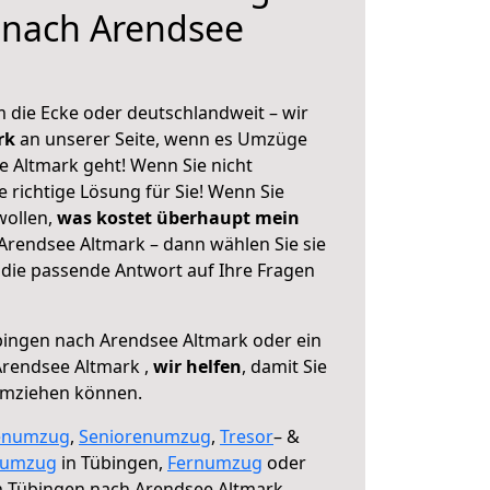
 nach Arendsee
 die Ecke oder deutschlandweit – wir
erk
an unserer Seite, wenn es Umzüge
 Altmark geht! Wenn Sie nicht
e richtige Lösung für Sie! Wenn Sie
wollen,
was kostet überhaupt mein
rendsee Altmark – dann wählen Sie sie
die passende Antwort auf Ihre Fragen
ingen nach Arendsee Altmark oder ein
rendsee Altmark ,
wir helfen
, damit Sie
umziehen können.
enumzug
,
Seniorenumzug
,
Tresor
– &
numzug
in Tübingen,
Fernumzug
oder
 Tübingen nach Arendsee Altmark .