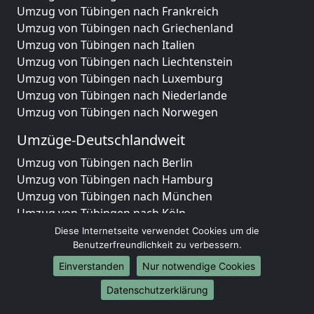
Umzug von Tübingen nach Frankreich
Umzug von Tübingen nach Griechenland
Umzug von Tübingen nach Italien
Umzug von Tübingen nach Liechtenstein
Umzug von Tübingen nach Luxemburg
Umzug von Tübingen nach Niederlande
Umzug von Tübingen nach Norwegen
Umzüge-Deutschlandweit
Umzug von Tübingen nach Berlin
Umzug von Tübingen nach Hamburg
Umzug von Tübingen nach München
Umzug von Tübingen nach Köln
Umzug von Tübingen nach Frankfurt am Main
Diese Internetseite verwendet Cookies um die
Umzug von Tübingen nach Stuttgart
Benutzerfreundlichkeit zu verbessern.
Umzug von Tübingen nach Düsseldorf
Einverstanden
Nur notwendige Cookies
Umzug von Tübingen nach Leipzig
Datenschutzerklärung
Umzug von Tübingen nach Dortmund
Umzug von Tübingen nach Essen