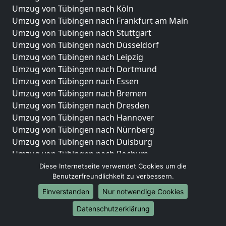
Umzug von Tübingen nach Köln
Umzug von Tübingen nach Frankfurt am Main
Umzug von Tübingen nach Stuttgart
Umzug von Tübingen nach Düsseldorf
Umzug von Tübingen nach Leipzig
Umzug von Tübingen nach Dortmund
Umzug von Tübingen nach Essen
Umzug von Tübingen nach Bremen
Umzug von Tübingen nach Dresden
Umzug von Tübingen nach Hannover
Umzug von Tübingen nach Nürnberg
Umzug von Tübingen nach Duisburg
Umzug von Tübingen nach Bochum
Umzug von Tübingen nach Wuppertal
Diese Internetseite verwendet Cookies um die
Benutzerfreundlichkeit zu verbessern.
Umzug von Tübingen nach Bielefeld
Umzug von Tübingen nach Bonn
Einverstanden
Nur notwendige Cookies
Umzug von Tübingen nach Münster
Datenschutzerklärung
Internationale-Umzüge