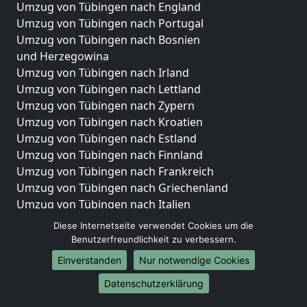
Umzug von Tübingen nach England
Umzug von Tübingen nach Portugal
Umzug von Tübingen nach Bosnien
und Herzegowina
Umzug von Tübingen nach Irland
Umzug von Tübingen nach Lettland
Umzug von Tübingen nach Zypern
Umzug von Tübingen nach Kroatien
Umzug von Tübingen nach Estland
Umzug von Tübingen nach Finnland
Umzug von Tübingen nach Frankreich
Umzug von Tübingen nach Griechenland
Umzug von Tübingen nach Italien
Umzug von Tübingen nach Liechtenstein
Diese Internetseite verwendet Cookies um die
Umzug von Tübingen nach Luxemburg
Benutzerfreundlichkeit zu verbessern.
Umzug von Tübingen nach Niederlande
Einverstanden
Nur notwendige Cookies
Umzug von Tübingen nach Norwegen
Datenschutzerklärung
Umzüge-Deutschlandweit