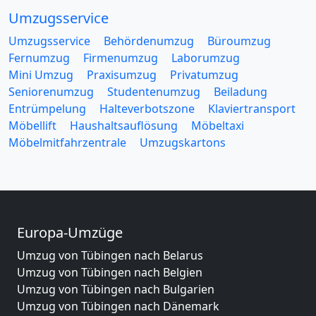
Umzugsservice
Umzugsservice
Behördenumzug
Büroumzug
Fernumzug
Firmenumzug
Laborumzug
Mini Umzug
Praxisumzug
Privatumzug
Seniorenumzug
Studentenumzug
Beiladung
Entrümpelung
Halteverbotszone
Klaviertransport
Möbellift
Haushaltsauflösung
Möbeltaxi
Möbelmitfahrzentrale
Umzugskartons
Europa-Umzüge
Umzug von Tübingen nach Belarus
Umzug von Tübingen nach Belgien
Umzug von Tübingen nach Bulgarien
Umzug von Tübingen nach Dänemark