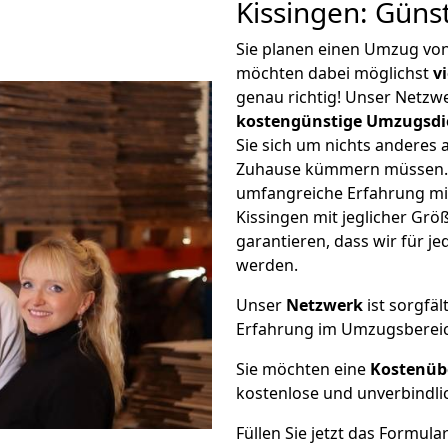
Kissingen: Güns
Sie planen einen Umzug vo
möchten dabei möglichst
v
genau richtig! Unser Netzw
kostengünstige Umzugsdi
Sie sich um nichts anderes 
Zuhause kümmern müssen. W
umfangreiche Erfahrung m
Kissingen mit jeglicher G
garantieren, dass wir für j
werden.
Unser
Netzwerk
ist sorgfäl
Erfahrung im Umzugsberei
Sie möchten eine
Kostenüb
kostenlose und unverbindli
Füllen Sie jetzt das Formula