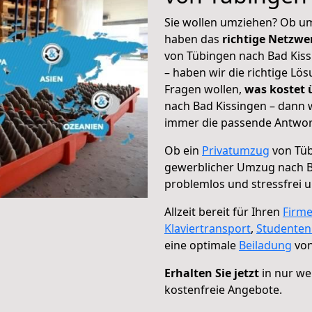
Sie wollen umziehen? Ob um
haben das
richtige Netzw
von Tübingen nach Bad Kiss
– haben wir die richtige Lö
Fragen wollen,
was kostet
nach Bad Kissingen – dann w
immer die passende Antwort
Ob ein
Privatumzug
von Tüb
gewerblicher Umzug nach B
problemlos und stressfrei 
Allzeit bereit für Ihren
Firm
Klaviertransport
,
Studente
eine optimale
Beiladung
von
Erhalten Sie jetzt
in nur we
kostenfreie Angebote.