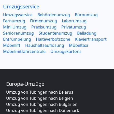
Umzugsservice
Umzugsservice
Behördenumzug
Büroumzug
Fernumzug
Firmenumzug
Laborumzug
Mini Umzug
Praxisumzug
Privatumzug
Seniorenumzug
Studentenumzug
Beiladung
Entrümpelung
Halteverbotszone
Klaviertransport
Möbellift
Haushaltsauflösung
Möbeltaxi
Möbelmitfahrzentrale
Umzugskartons
Europa-Umzüge
Umzug von Tübingen nach Belarus
Umzug von Tübingen nach Belgien
Umzug von Tübingen nach Bulgarien
Umzug von Tübingen nach Dänemark