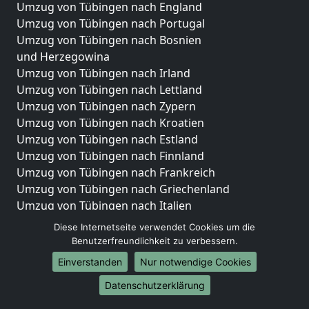
Umzug von Tübingen nach England
Umzug von Tübingen nach Portugal
Umzug von Tübingen nach Bosnien
und Herzegowina
Umzug von Tübingen nach Irland
Umzug von Tübingen nach Lettland
Umzug von Tübingen nach Zypern
Umzug von Tübingen nach Kroatien
Umzug von Tübingen nach Estland
Umzug von Tübingen nach Finnland
Umzug von Tübingen nach Frankreich
Umzug von Tübingen nach Griechenland
Umzug von Tübingen nach Italien
Umzug von Tübingen nach Liechtenstein
Diese Internetseite verwendet Cookies um die
Umzug von Tübingen nach Luxemburg
Benutzerfreundlichkeit zu verbessern.
Umzug von Tübingen nach Niederlande
Einverstanden
Nur notwendige Cookies
Umzug von Tübingen nach Norwegen
Datenschutzerklärung
Umzüge-Deutschlandweit