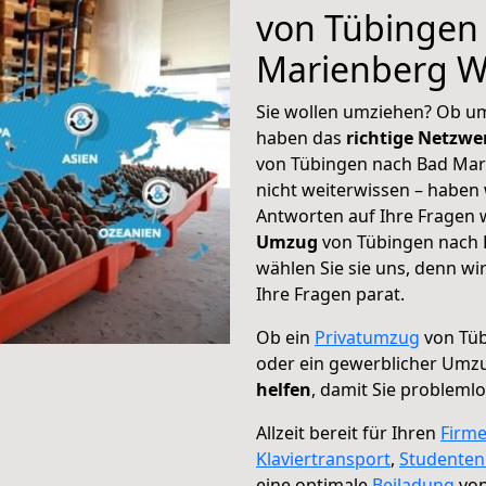
von Tübingen
Marienberg W
Sie wollen umziehen? Ob um
haben das
richtige Netzw
von Tübingen nach Bad Mar
nicht weiterwissen – haben w
Antworten auf Ihre Fragen 
Umzug
von Tübingen nach 
wählen Sie sie uns, denn w
Ihre Fragen parat.
Ob ein
Privatumzug
von Tüb
oder ein gewerblicher Umz
helfen
, damit Sie probleml
Allzeit bereit für Ihren
Firm
Klaviertransport
,
Studente
eine optimale
Beiladung
von