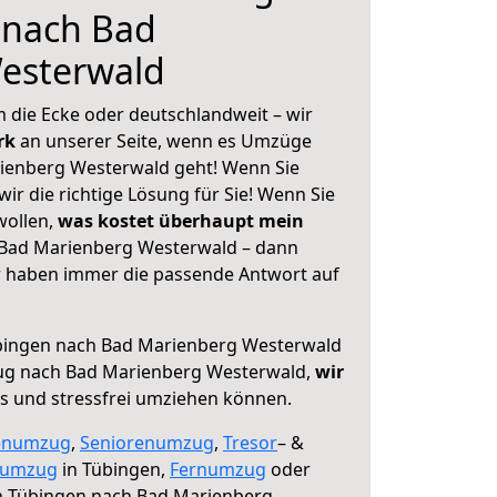
 nach Bad
esterwald
 die Ecke oder deutschlandweit – wir
erk
an unserer Seite, wenn es Umzüge
ienberg Westerwald geht! Wenn Sie
ir die richtige Lösung für Sie! Wenn Sie
wollen,
was kostet überhaupt mein
Bad Marienberg Westerwald – dann
ir haben immer die passende Antwort auf
ingen nach Bad Marienberg Westerwald
ug nach Bad Marienberg Westerwald,
wir
os und stressfrei umziehen können.
enumzug
,
Seniorenumzug
,
Tresor
– &
numzug
in Tübingen,
Fernumzug
oder
 Tübingen nach Bad Marienberg