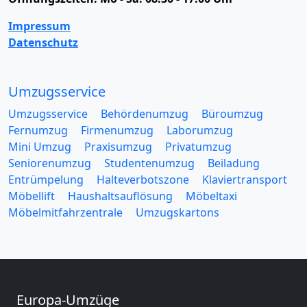
Impressum
Datenschutz
Umzugsservice
Umzugsservice
Behördenumzug
Büroumzug
Fernumzug
Firmenumzug
Laborumzug
Mini Umzug
Praxisumzug
Privatumzug
Seniorenumzug
Studentenumzug
Beiladung
Entrümpelung
Halteverbotszone
Klaviertransport
Möbellift
Haushaltsauflösung
Möbeltaxi
Möbelmitfahrzentrale
Umzugskartons
Europa-Umzüge