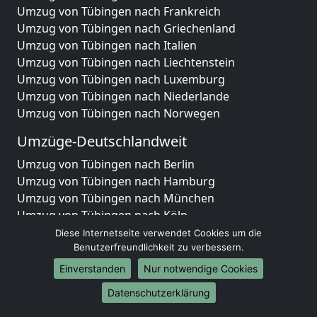
Umzug von Tübingen nach Frankreich
Umzug von Tübingen nach Griechenland
Umzug von Tübingen nach Italien
Umzug von Tübingen nach Liechtenstein
Umzug von Tübingen nach Luxemburg
Umzug von Tübingen nach Niederlande
Umzug von Tübingen nach Norwegen
Umzüge-Deutschlandweit
Umzug von Tübingen nach Berlin
Umzug von Tübingen nach Hamburg
Umzug von Tübingen nach München
Umzug von Tübingen nach Köln
Umzug von Tübingen nach Frankfurt am Main
Diese Internetseite verwendet Cookies um die
Umzug von Tübingen nach Stuttgart
Benutzerfreundlichkeit zu verbessern.
Umzug von Tübingen nach Düsseldorf
Einverstanden
Nur notwendige Cookies
Umzug von Tübingen nach Leipzig
Datenschutzerklärung
Umzug von Tübingen nach Dortmund
Umzug von Tübingen nach Essen