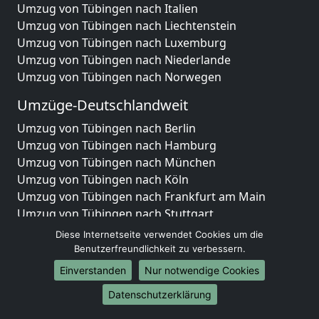
Umzug von Tübingen nach Italien
Umzug von Tübingen nach Liechtenstein
Umzug von Tübingen nach Luxemburg
Umzug von Tübingen nach Niederlande
Umzug von Tübingen nach Norwegen
Umzüge-Deutschlandweit
Umzug von Tübingen nach Berlin
Umzug von Tübingen nach Hamburg
Umzug von Tübingen nach München
Umzug von Tübingen nach Köln
Umzug von Tübingen nach Frankfurt am Main
Umzug von Tübingen nach Stuttgart
Umzug von Tübingen nach Düsseldorf
Diese Internetseite verwendet Cookies um die
Umzug von Tübingen nach Leipzig
Benutzerfreundlichkeit zu verbessern.
Umzug von Tübingen nach Dortmund
Einverstanden
Nur notwendige Cookies
Umzug von Tübingen nach Essen
Datenschutzerklärung
Umzug von Tübingen nach Bremen
Umzug von Tübingen nach Dresden