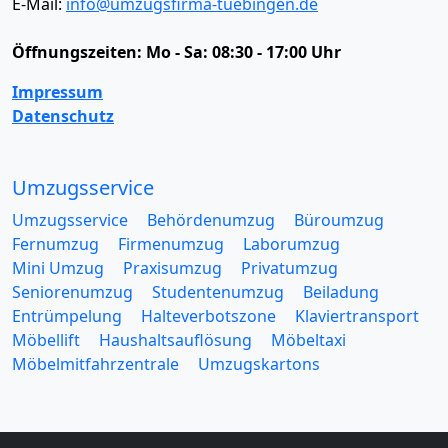
E-Mail:
info@umzugsfirma-tuebingen.de
Öffnungszeiten:
Mo - Sa: 08:30 - 17:00 Uhr
Impressum
Datenschutz
Umzugsservice
Umzugsservice
Behördenumzug
Büroumzug
Fernumzug
Firmenumzug
Laborumzug
Mini Umzug
Praxisumzug
Privatumzug
Seniorenumzug
Studentenumzug
Beiladung
Entrümpelung
Halteverbotszone
Klaviertransport
Möbellift
Haushaltsauflösung
Möbeltaxi
Möbelmitfahrzentrale
Umzugskartons