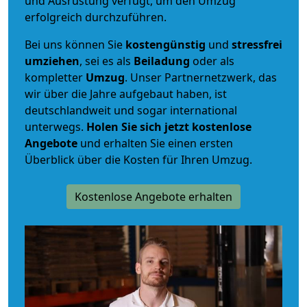
und Ausrüstung verfügt, um den Umzug
erfolgreich durchzuführen.
Bei uns können Sie
kostengünstig
und
stressfrei
umziehen
, sei es als
Beiladung
oder als
kompletter
Umzug
. Unser Partnernetzwerk, das
wir über die Jahre aufgebaut haben, ist
deutschlandweit und sogar international
unterwegs.
Holen Sie sich jetzt kostenlose
Angebote
und erhalten Sie einen ersten
Überblick über die Kosten für Ihren Umzug.
Kostenlose Angebote erhalten