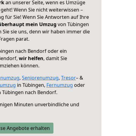
erk
an unserer Seite, wenn es Umzüge
geht! Wenn Sie nicht weiterwissen –
ng für Sie! Wenn Sie Antworten auf Ihre
 überhaupt mein Umzug
von Tübingen
 Sie sie uns, denn wir haben immer die
Fragen parat.
ingen nach Bendorf oder ein
Bendorf,
wir helfen
, damit Sie
umziehen können.
enumzug
,
Seniorenumzug
,
Tresor
– &
numzug
in Tübingen,
Fernumzug
oder
 Tübingen nach Bendorf.
nigen Minuten unverbindliche und
se Angebote erhalten