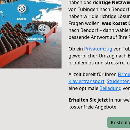
haben das
richtige Netzw
von Tübingen nach Bendorf 
haben wir die richtige Lösu
Fragen wollen,
was kostet
nach Bendorf – dann wählen
passende Antwort auf Ihre 
Ob ein
Privatumzug
von Tüb
gewerblicher Umzug nach 
problemlos und stressfrei 
Allzeit bereit für Ihren
Firm
Klaviertransport
,
Studente
eine optimale
Beiladung
von
Erhalten Sie jetzt
in nur we
kostenfreie Angebote.
Kostenlo