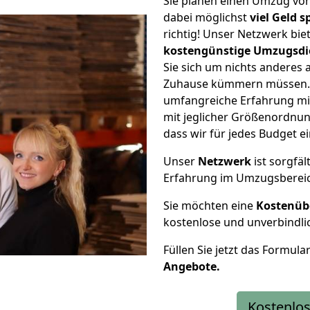
Sie planen einen Umzug vo
dabei möglichst
viel Geld 
richtig! Unser Netzwerk bi
kostengünstige Umzugsdi
Sie sich um nichts anderes 
Zuhause kümmern müssen. W
umfangreiche Erfahrung m
mit jeglicher Größenordnun
dass wir für jedes Budget 
Unser
Netzwerk
ist sorgfäl
Erfahrung im Umzugsberei
Sie möchten eine
Kostenüb
kostenlose und unverbindli
Füllen Sie jetzt das Formula
Angebote.
Kostenlos