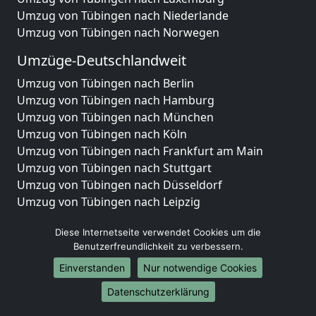
Umzug von Tübingen nach Niederlande
Umzug von Tübingen nach Norwegen
Umzüge-Deutschlandweit
Umzug von Tübingen nach Berlin
Umzug von Tübingen nach Hamburg
Umzug von Tübingen nach München
Umzug von Tübingen nach Köln
Umzug von Tübingen nach Frankfurt am Main
Umzug von Tübingen nach Stuttgart
Umzug von Tübingen nach Düsseldorf
Umzug von Tübingen nach Leipzig
Umzug von Tübingen nach Dortmund
Diese Internetseite verwendet Cookies um die
Umzug von Tübingen nach Essen
Benutzerfreundlichkeit zu verbessern.
Umzug von Tübingen nach Bremen
Umzug von Tübingen nach Dresden
Einverstanden
Nur notwendige Cookies
Umzug von Tübingen nach Hannover
Datenschutzerklärung
Umzug von Tübingen nach Nürnberg