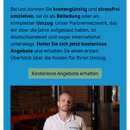
Bei uns können Sie
kostengünstig
und
stressfrei
umziehen
, sei es als
Beiladung
oder als
kompletter
Umzug
. Unser Partnernetzwerk, das
wir über die Jahre aufgebaut haben, ist
deutschlandweit und sogar international
unterwegs.
Holen Sie sich jetzt kostenlose
Angebote
und erhalten Sie einen ersten
Überblick über die Kosten für Ihren Umzug.
Kostenlose Angebote erhalten