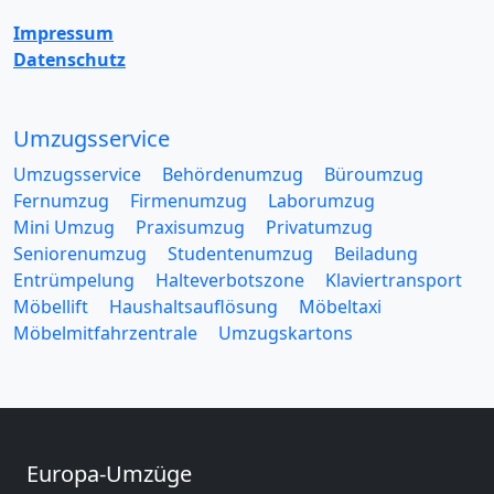
Impressum
Datenschutz
Umzugsservice
Umzugsservice
Behördenumzug
Büroumzug
Fernumzug
Firmenumzug
Laborumzug
Mini Umzug
Praxisumzug
Privatumzug
Seniorenumzug
Studentenumzug
Beiladung
Entrümpelung
Halteverbotszone
Klaviertransport
Möbellift
Haushaltsauflösung
Möbeltaxi
Möbelmitfahrzentrale
Umzugskartons
Europa-Umzüge