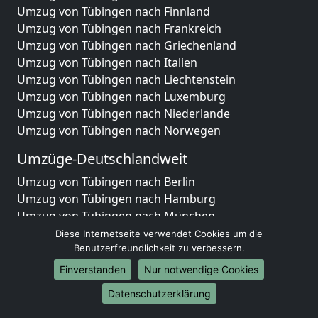
Umzug von Tübingen nach Finnland
Umzug von Tübingen nach Frankreich
Umzug von Tübingen nach Griechenland
Umzug von Tübingen nach Italien
Umzug von Tübingen nach Liechtenstein
Umzug von Tübingen nach Luxemburg
Umzug von Tübingen nach Niederlande
Umzug von Tübingen nach Norwegen
Umzüge-Deutschlandweit
Umzug von Tübingen nach Berlin
Umzug von Tübingen nach Hamburg
Umzug von Tübingen nach München
Umzug von Tübingen nach Köln
Diese Internetseite verwendet Cookies um die
Umzug von Tübingen nach Frankfurt am Main
Benutzerfreundlichkeit zu verbessern.
Umzug von Tübingen nach Stuttgart
Einverstanden
Nur notwendige Cookies
Umzug von Tübingen nach Düsseldorf
Datenschutzerklärung
Umzug von Tübingen nach Leipzig
Umzug von Tübingen nach Dortmund