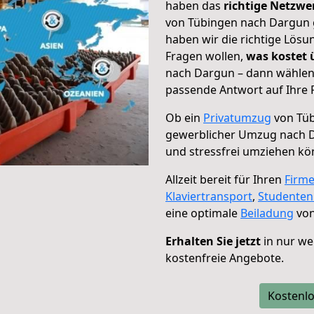
haben das
richtige Netzw
von Tübingen nach Dargun g
haben wir die richtige Lösu
Fragen wollen,
was kostet
nach Dargun – dann wählen 
passende Antwort auf Ihre 
Ob ein
Privatumzug
von Tüb
gewerblicher Umzug nach 
und stressfrei umziehen kö
Allzeit bereit für Ihren
Firm
Klaviertransport
,
Studente
eine optimale
Beiladung
von
Erhalten Sie jetzt
in nur we
kostenfreie Angebote.
Kostenlo