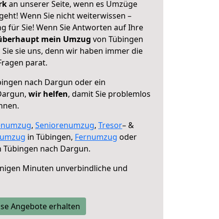
erk
an unserer Seite, wenn es Umzüge
eht! Wenn Sie nicht weiterwissen –
ng für Sie! Wenn Sie Antworten auf Ihre
 überhaupt mein Umzug
von Tübingen
Sie sie uns, denn wir haben immer die
Fragen parat.
ingen nach Dargun oder ein
Dargun,
wir helfen
, damit Sie problemlos
nnen.
enumzug
,
Seniorenumzug
,
Tresor
– &
numzug
in Tübingen,
Fernumzug
oder
 Tübingen nach Dargun.
nigen Minuten unverbindliche und
se Angebote erhalten