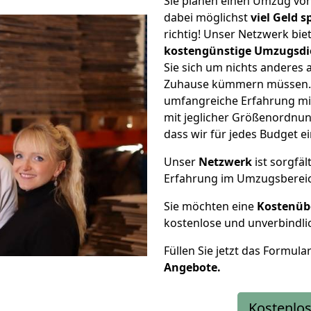
Sie planen einen Umzug vo
dabei möglichst
viel Geld 
richtig! Unser Netzwerk bi
kostengünstige Umzugsdi
Sie sich um nichts anderes 
Zuhause kümmern müssen. W
umfangreiche Erfahrung m
mit jeglicher Größenordnun
dass wir für jedes Budget 
Unser
Netzwerk
ist sorgfäl
Erfahrung im Umzugsberei
Sie möchten eine
Kostenüb
kostenlose und unverbindli
Füllen Sie jetzt das Formula
Angebote.
Kostenlos