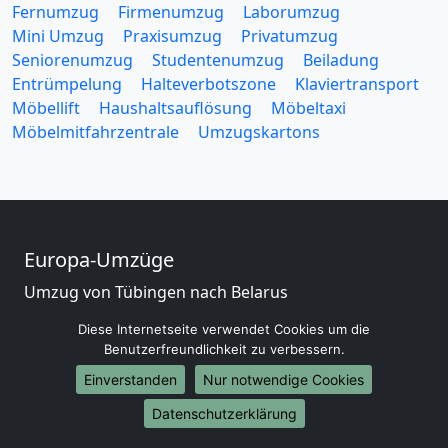
Fernumzug
Firmenumzug
Laborumzug
Mini Umzug
Praxisumzug
Privatumzug
Seniorenumzug
Studentenumzug
Beiladung
Entrümpelung
Halteverbotszone
Klaviertransport
Möbellift
Haushaltsauflösung
Möbeltaxi
Möbelmitfahrzentrale
Umzugskartons
Europa-Umzüge
Umzug von Tübingen nach Belarus
Umzug von Tübingen nach Belgien
Diese Internetseite verwendet Cookies um die
Umzug von Tübingen nach Bulgarien
Benutzerfreundlichkeit zu verbessern.
Umzug von Tübingen nach Dänemark
Einverstanden
Nur notwendige Cookies
Umzug von Tübingen nach England
Umzug von Tübingen nach Portugal
Datenschutzerklärung
Umzug von Tübingen nach Bosnien