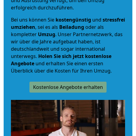
und Ausrüstung verfügt, um den Umzug
erfolgreich durchzuführen.
Bei uns können Sie
kostengünstig
und
stressfrei
umziehen
, sei es als
Beiladung
oder als
kompletter
Umzug
. Unser Partnernetzwerk, das
wir über die Jahre aufgebaut haben, ist
deutschlandweit und sogar international
unterwegs.
Holen Sie sich jetzt kostenlose
Angebote
und erhalten Sie einen ersten
Überblick über die Kosten für Ihren Umzug.
Kostenlose Angebote erhalten