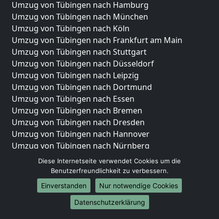
Umzug von Tübingen nach Hamburg
Umzug von Tübingen nach München
Umzug von Tübingen nach Köln
Umzug von Tübingen nach Frankfurt am Main
Umzug von Tübingen nach Stuttgart
Umzug von Tübingen nach Düsseldorf
Umzug von Tübingen nach Leipzig
Umzug von Tübingen nach Dortmund
Umzug von Tübingen nach Essen
Umzug von Tübingen nach Bremen
Umzug von Tübingen nach Dresden
Umzug von Tübingen nach Hannover
Umzug von Tübingen nach Nürnberg
Umzug von Tübingen nach Duisburg
Diese Internetseite verwendet Cookies um die
Umzug von Tübingen nach Bochum
Benutzerfreundlichkeit zu verbessern.
Umzug von Tübingen nach Wuppertal
Einverstanden
Nur notwendige Cookies
Umzug von Tübingen nach Bielefeld
Datenschutzerklärung
Umzug von Tübingen nach Bonn
Umzug von Tübingen nach Münster