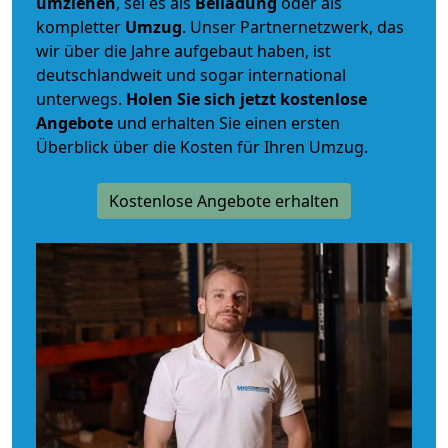
umziehen
, sei es als
Beiladung
oder als
kompletter
Umzug
. Unser Partnernetzwerk, das
wir über die Jahre aufgebaut haben, ist
deutschlandweit und sogar international
unterwegs.
Holen Sie sich jetzt kostenlose
Angebote
und erhalten Sie einen ersten
Überblick über die Kosten für Ihren Umzug.
Kostenlose Angebote erhalten