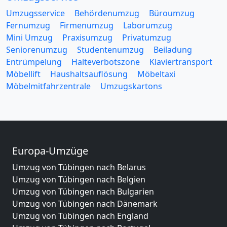
Umzugsservice
Behördenumzug
Büroumzug
Fernumzug
Firmenumzug
Laborumzug
Mini Umzug
Praxisumzug
Privatumzug
Seniorenumzug
Studentenumzug
Beiladung
Entrümpelung
Halteverbotszone
Klaviertransport
Möbellift
Haushaltsauflösung
Möbeltaxi
Möbelmitfahrzentrale
Umzugskartons
Europa-Umzüge
Umzug von Tübingen nach Belarus
Umzug von Tübingen nach Belgien
Umzug von Tübingen nach Bulgarien
Umzug von Tübingen nach Dänemark
Umzug von Tübingen nach England