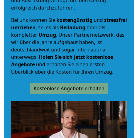
und Ausrüstung verfügt, um den Umzug
erfolgreich durchzuführen.
Bei uns können Sie
kostengünstig
und
stressfrei
umziehen
, sei es als
Beiladung
oder als
kompletter
Umzug
. Unser Partnernetzwerk, das
wir über die Jahre aufgebaut haben, ist
deutschlandweit und sogar international
unterwegs.
Holen Sie sich jetzt kostenlose
Angebote
und erhalten Sie einen ersten
Überblick über die Kosten für Ihren Umzug.
Kostenlose Angebote erhalten