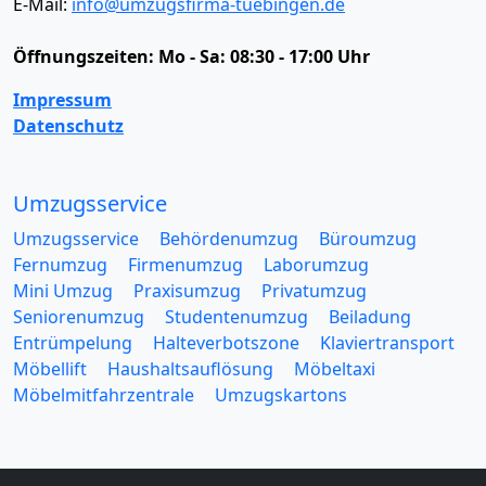
E-Mail:
info@umzugsfirma-tuebingen.de
Öffnungszeiten:
Mo - Sa: 08:30 - 17:00 Uhr
Impressum
Datenschutz
Umzugsservice
Umzugsservice
Behördenumzug
Büroumzug
Fernumzug
Firmenumzug
Laborumzug
Mini Umzug
Praxisumzug
Privatumzug
Seniorenumzug
Studentenumzug
Beiladung
Entrümpelung
Halteverbotszone
Klaviertransport
Möbellift
Haushaltsauflösung
Möbeltaxi
Möbelmitfahrzentrale
Umzugskartons