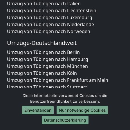
Umzug von Tübingen nach Italien
Umzug von Tübingen nach Liechtenstein
Umzug von Tübingen nach Luxemburg
Umzug von Tübingen nach Niederlande
Umzug von Tübingen nach Norwegen
Umzüge-Deutschlandweit
Umzug von Tübingen nach Berlin
Umzug von Tübingen nach Hamburg
Umzug von Tübingen nach München
Umzug von Tübingen nach Köln
Umzug von Tübingen nach Frankfurt am Main
Umzug von Tübingen nach Stuttgart
Umzug von Tübingen nach Düsseldorf
Diese Internetseite verwendet Cookies um die
Umzug von Tübingen nach Leipzig
Benutzerfreundlichkeit zu verbessern.
Umzug von Tübingen nach Dortmund
Einverstanden
Nur notwendige Cookies
Umzug von Tübingen nach Essen
Datenschutzerklärung
Umzug von Tübingen nach Bremen
Umzug von Tübingen nach Dresden