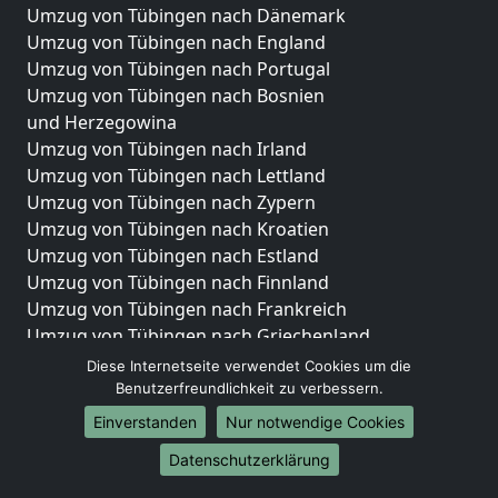
Umzug von Tübingen nach Dänemark
Umzug von Tübingen nach England
Umzug von Tübingen nach Portugal
Umzug von Tübingen nach Bosnien
und Herzegowina
Umzug von Tübingen nach Irland
Umzug von Tübingen nach Lettland
Umzug von Tübingen nach Zypern
Umzug von Tübingen nach Kroatien
Umzug von Tübingen nach Estland
Umzug von Tübingen nach Finnland
Umzug von Tübingen nach Frankreich
Umzug von Tübingen nach Griechenland
Umzug von Tübingen nach Italien
Diese Internetseite verwendet Cookies um die
Umzug von Tübingen nach Liechtenstein
Benutzerfreundlichkeit zu verbessern.
Umzug von Tübingen nach Luxemburg
Einverstanden
Nur notwendige Cookies
Umzug von Tübingen nach Niederlande
Datenschutzerklärung
Umzug von Tübingen nach Norwegen