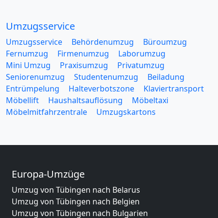
Umzugsservice
Umzugsservice
Behördenumzug
Büroumzug
Fernumzug
Firmenumzug
Laborumzug
Mini Umzug
Praxisumzug
Privatumzug
Seniorenumzug
Studentenumzug
Beiladung
Entrümpelung
Halteverbotszone
Klaviertransport
Möbellift
Haushaltsauflösung
Möbeltaxi
Möbelmitfahrzentrale
Umzugskartons
Europa-Umzüge
Umzug von Tübingen nach Belarus
Umzug von Tübingen nach Belgien
Umzug von Tübingen nach Bulgarien