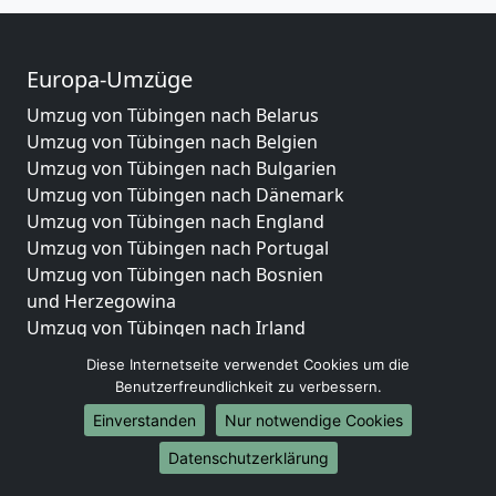
Europa-Umzüge
Umzug von Tübingen nach Belarus
Umzug von Tübingen nach Belgien
Umzug von Tübingen nach Bulgarien
Umzug von Tübingen nach Dänemark
Umzug von Tübingen nach England
Umzug von Tübingen nach Portugal
Umzug von Tübingen nach Bosnien
und Herzegowina
Umzug von Tübingen nach Irland
Umzug von Tübingen nach Lettland
Diese Internetseite verwendet Cookies um die
Umzug von Tübingen nach Zypern
Benutzerfreundlichkeit zu verbessern.
Umzug von Tübingen nach Kroatien
Einverstanden
Nur notwendige Cookies
Umzug von Tübingen nach Estland
Umzug von Tübingen nach Finnland
Datenschutzerklärung
Umzug von Tübingen nach Frankreich