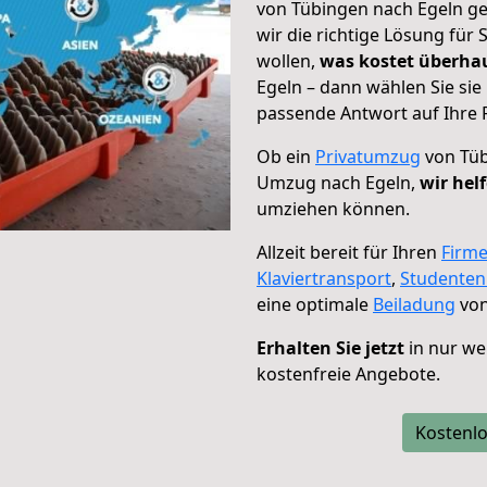
von Tübingen nach Egeln ge
wir die richtige Lösung für
wollen,
was kostet überh
Egeln – dann wählen Sie sie
passende Antwort auf Ihre 
Ob ein
Privatumzug
von Tüb
Umzug nach Egeln,
wir hel
umziehen können.
Allzeit bereit für Ihren
Firm
Klaviertransport
,
Studente
eine optimale
Beiladung
von
Erhalten Sie jetzt
in nur we
kostenfreie Angebote.
Kostenlo