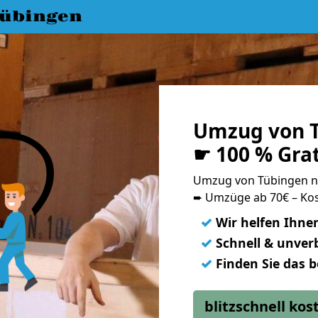
übingen
Umzug von T
☛ 100 % Gra
Umzug von Tübingen n
➨ Umzüge ab 70€ – Kos
✓
Wir helfen Ihne
✓
Schnell & unverb
✓
Finden Sie das 
blitzschnell ko