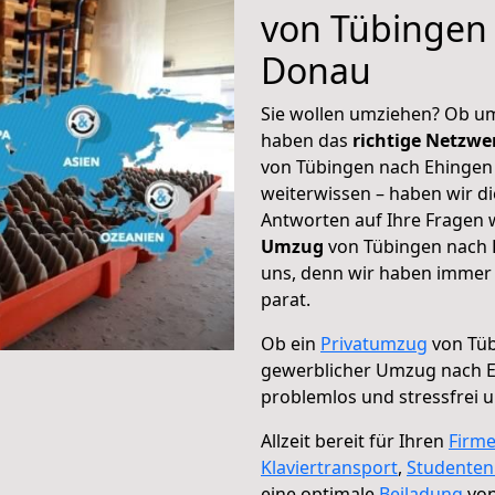
von Tübingen
Donau
Sie wollen umziehen? Ob um
haben das
richtige Netzw
von Tübingen nach Ehingen 
weiterwissen – haben wir di
Antworten auf Ihre Fragen 
Umzug
von Tübingen nach 
uns, denn wir haben immer 
parat.
Ob ein
Privatumzug
von Tüb
gewerblicher Umzug nach 
problemlos und stressfrei 
Allzeit bereit für Ihren
Firm
Klaviertransport
,
Studente
eine optimale
Beiladung
von