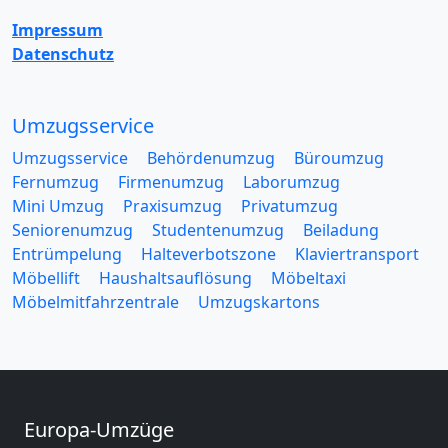
Impressum
Datenschutz
Umzugsservice
Umzugsservice
Behördenumzug
Büroumzug
Fernumzug
Firmenumzug
Laborumzug
Mini Umzug
Praxisumzug
Privatumzug
Seniorenumzug
Studentenumzug
Beiladung
Entrümpelung
Halteverbotszone
Klaviertransport
Möbellift
Haushaltsauflösung
Möbeltaxi
Möbelmitfahrzentrale
Umzugskartons
Europa-Umzüge