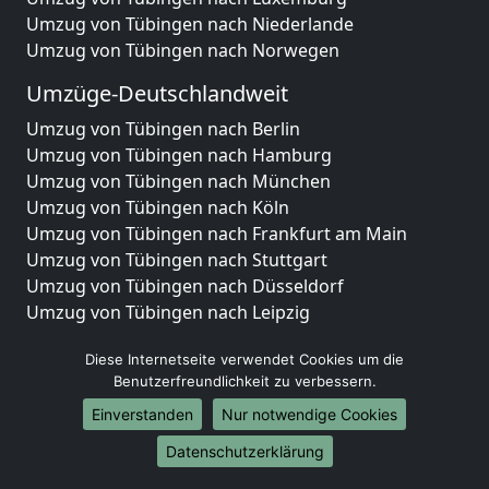
Umzug von Tübingen nach Niederlande
Umzug von Tübingen nach Norwegen
Umzüge-Deutschlandweit
Umzug von Tübingen nach Berlin
Umzug von Tübingen nach Hamburg
Umzug von Tübingen nach München
Umzug von Tübingen nach Köln
Umzug von Tübingen nach Frankfurt am Main
Umzug von Tübingen nach Stuttgart
Umzug von Tübingen nach Düsseldorf
Umzug von Tübingen nach Leipzig
Umzug von Tübingen nach Dortmund
Diese Internetseite verwendet Cookies um die
Umzug von Tübingen nach Essen
Benutzerfreundlichkeit zu verbessern.
Umzug von Tübingen nach Bremen
Umzug von Tübingen nach Dresden
Einverstanden
Nur notwendige Cookies
Umzug von Tübingen nach Hannover
Datenschutzerklärung
Umzug von Tübingen nach Nürnberg