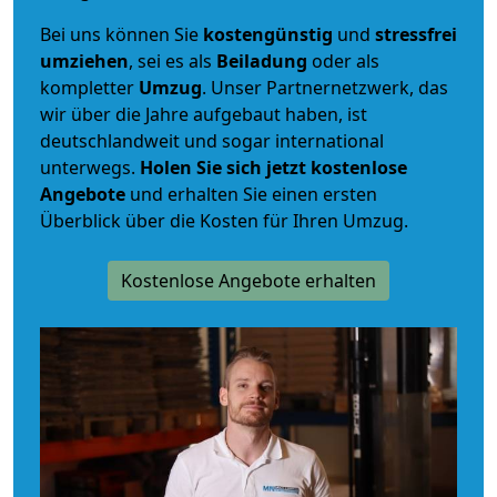
Bei uns können Sie
kostengünstig
und
stressfrei
umziehen
, sei es als
Beiladung
oder als
kompletter
Umzug
. Unser Partnernetzwerk, das
wir über die Jahre aufgebaut haben, ist
deutschlandweit und sogar international
unterwegs.
Holen Sie sich jetzt kostenlose
Angebote
und erhalten Sie einen ersten
Überblick über die Kosten für Ihren Umzug.
Kostenlose Angebote erhalten