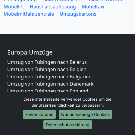
Möbellift
Haushaltsauflösung
Möbeltaxi
Möbelmitfahrzentrale
Umzugskartons
Europa-Umzüge
Umzug von Tübingen nach Belarus
Umzug von Tübingen nach Belgien
Umzug von Tübingen nach Bulgarien
Umzug von Tübingen nach Dänemark
Umzug von Tübingen nach England
Umzug von Tübingen nach Portugal
Diese Internetseite verwendet Cookies um die
Umzug von Tübingen nach Bosnien
Benutzerfreundlichkeit zu verbessern.
und Herzegowina
Einverstanden
Nur notwendige Cookies
Umzug von Tübingen nach Irland
Datenschutzerklärung
Umzug von Tübingen nach Lettland
Umzug von Tübingen nach Zypern