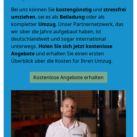
Bei uns können Sie
kostengünstig
und
stressfrei
umziehen
, sei es als
Beiladung
oder als
kompletter
Umzug
. Unser Partnernetzwerk, das
wir über die Jahre aufgebaut haben, ist
deutschlandweit und sogar international
unterwegs.
Holen Sie sich jetzt kostenlose
Angebote
und erhalten Sie einen ersten
Überblick über die Kosten für Ihren Umzug.
Kostenlose Angebote erhalten