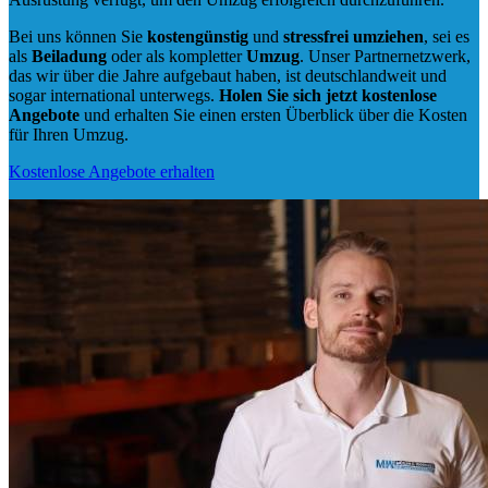
Bei uns können Sie
kostengünstig
und
stressfrei
umziehen
, sei es
als
Beiladung
oder als kompletter
Umzug
. Unser Partnernetzwerk,
das wir über die Jahre aufgebaut haben, ist deutschlandweit und
sogar international unterwegs.
Holen Sie sich jetzt kostenlose
Angebote
und erhalten Sie einen ersten Überblick über die Kosten
für Ihren Umzug.
Kostenlose Angebote erhalten