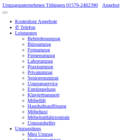
Umzugsunternehmen Tübingen
01579-2482390
Angebot
Kostenlose Angebote
✆ Telefon
Leistungen
Behördenumzug
Büroumzug
Fernumzug
Firmenumzug
Laborumzug
Praxisumzug
Privatumzug
Seniorenumzug
Umzugsservice
Entrümpelung
Klaviertransport
Möbellift
Haushaltsauflösung
Möbeltaxi
Möbelmitfahrzentrale
Umzugshelfer
Umzugstipps
Mini Umzug
Studentenumzug