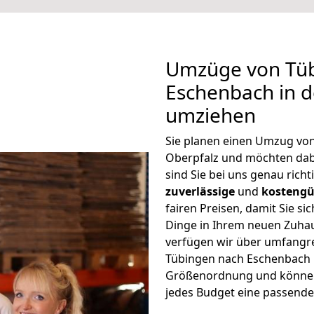
Umzüge von Tü
Eschenbach in d
umziehen
Sie planen einen Umzug vo
Oberpfalz und möchten dab
sind Sie bei uns genau rich
zuverlässige
und
kostengü
fairen Preisen, damit Sie si
Dinge in Ihrem neuen Zuh
verfügen wir über umfangr
Tübingen nach Eschenbach i
Größenordnung und können 
jedes Budget eine passende