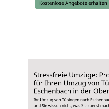
Kostenlose Angebote erhalten
Stressfreie Umzüge: Pro
für Ihren Umzug von T
Eschenbach in der Ober
Ihr Umzug von Tübingen nach Eschenbach
und Sie wissen nicht, was Sie zuerst mach