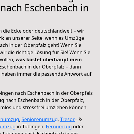
 nach Eschenbach in
 die Ecke oder deutschlandweit – wir
erk
an unserer Seite, wenn es Umzüge
ch in der Oberpfalz geht! Wenn Sie
ir die richtige Lösung für Sie! Wenn Sie
wollen,
was kostet überhaupt mein
Eschenbach in der Oberpfalz – dann
ir haben immer die passende Antwort auf
ingen nach Eschenbach in der Oberpfalz
g nach Eschenbach in der Oberpfalz,
lemlos und stressfrei umziehen können.
enumzug
,
Seniorenumzug
,
Tresor
– &
numzug
in Tübingen,
Fernumzug
oder
 Tübingen nach Eschenbach in der