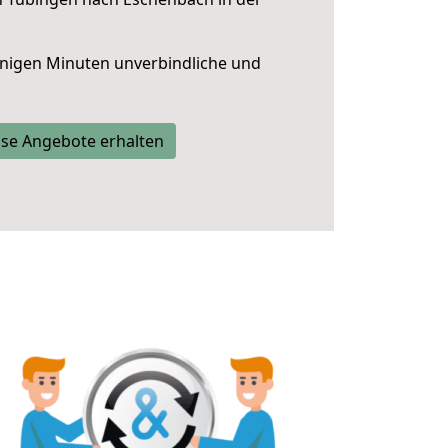
nigen Minuten unverbindliche und
se Angebote erhalten