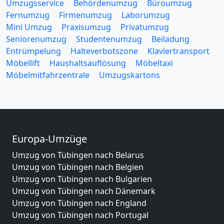
Umzugsservice
Behördenumzug
Büroumzug
Fernumzug
Firmenumzug
Laborumzug
Mini Umzug
Praxisumzug
Privatumzug
Seniorenumzug
Studentenumzug
Beiladung
Entrümpelung
Halteverbotszone
Klaviertransport
Möbellift
Haushaltsauflösung
Möbeltaxi
Möbelmitfahrzentrale
Umzugskartons
Europa-Umzüge
Umzug von Tübingen nach Belarus
Umzug von Tübingen nach Belgien
Umzug von Tübingen nach Bulgarien
Umzug von Tübingen nach Dänemark
Umzug von Tübingen nach England
Umzug von Tübingen nach Portugal