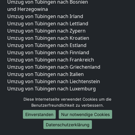
Umzug von Tübingen nach Bosnien
und Herzegowina
Umzug von Tübingen nach Irland
Umzug von Tübingen nach Lettland
Umzug von Tübingen nach Zypern
Umzug von Tübingen nach Kroatien
Umzug von Tübingen nach Estland
Umzug von Tübingen nach Finnland
Umzug von Tübingen nach Frankreich
Umzug von Tübingen nach Griechenland
Umzug von Tübingen nach Italien
Umzug von Tübingen nach Liechtenstein
Umzug von Tübingen nach Luxemburg
Umzug von Tübingen nach Niederlande
Diese Internetseite verwendet Cookies um die
Umzug von Tübingen nach Norwegen
Benutzerfreundlichkeit zu verbessern.
Umzüge-Deutschlandweit
Einverstanden
Nur notwendige Cookies
Umzug von Tübingen nach Berlin
Datenschutzerklärung
Umzug von Tübingen nach Hamburg