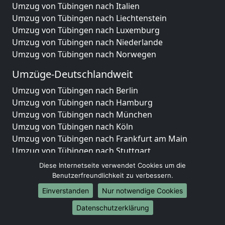
Umzug von Tübingen nach Italien
Umzug von Tübingen nach Liechtenstein
Umzug von Tübingen nach Luxemburg
Umzug von Tübingen nach Niederlande
Umzug von Tübingen nach Norwegen
Umzüge-Deutschlandweit
Umzug von Tübingen nach Berlin
Umzug von Tübingen nach Hamburg
Umzug von Tübingen nach München
Umzug von Tübingen nach Köln
Umzug von Tübingen nach Frankfurt am Main
Umzug von Tübingen nach Stuttgart
Umzug von Tübingen nach Düsseldorf
Diese Internetseite verwendet Cookies um die
Umzug von Tübingen nach Leipzig
Benutzerfreundlichkeit zu verbessern.
Umzug von Tübingen nach Dortmund
Einverstanden
Nur notwendige Cookies
Umzug von Tübingen nach Essen
Datenschutzerklärung
Umzug von Tübingen nach Bremen
Umzug von Tübingen nach Dresden