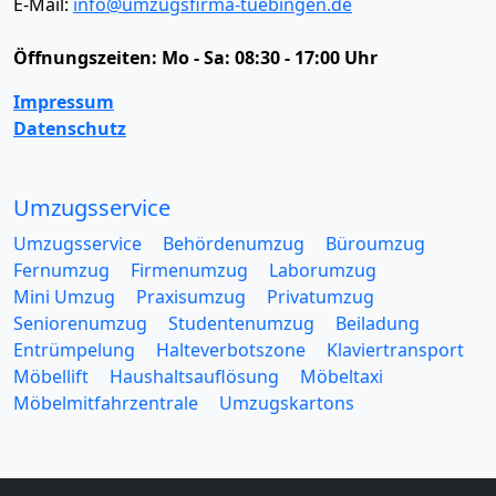
E-Mail:
info@umzugsfirma-tuebingen.de
Öffnungszeiten:
Mo - Sa: 08:30 - 17:00 Uhr
Impressum
Datenschutz
Umzugsservice
Umzugsservice
Behördenumzug
Büroumzug
Fernumzug
Firmenumzug
Laborumzug
Mini Umzug
Praxisumzug
Privatumzug
Seniorenumzug
Studentenumzug
Beiladung
Entrümpelung
Halteverbotszone
Klaviertransport
Möbellift
Haushaltsauflösung
Möbeltaxi
Möbelmitfahrzentrale
Umzugskartons