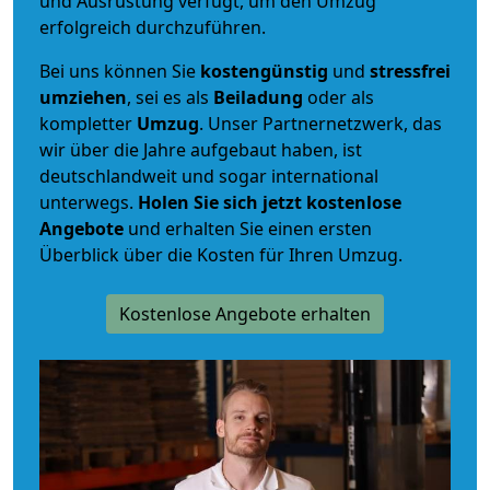
und Ausrüstung verfügt, um den Umzug
erfolgreich durchzuführen.
Bei uns können Sie
kostengünstig
und
stressfrei
umziehen
, sei es als
Beiladung
oder als
kompletter
Umzug
. Unser Partnernetzwerk, das
wir über die Jahre aufgebaut haben, ist
deutschlandweit und sogar international
unterwegs.
Holen Sie sich jetzt kostenlose
Angebote
und erhalten Sie einen ersten
Überblick über die Kosten für Ihren Umzug.
Kostenlose Angebote erhalten