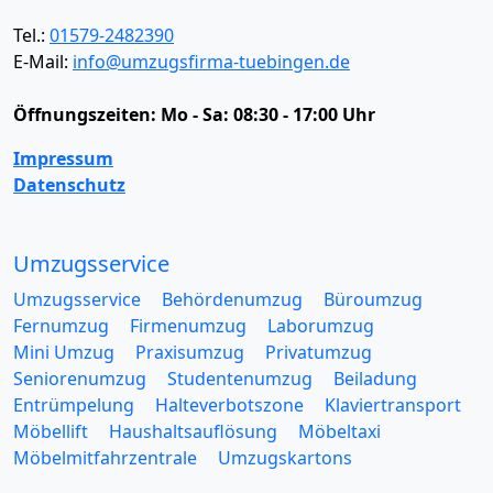
Tel.:
01579-2482390
E-Mail:
info@umzugsfirma-tuebingen.de
Öffnungszeiten:
Mo - Sa: 08:30 - 17:00 Uhr
Impressum
Datenschutz
Umzugsservice
Umzugsservice
Behördenumzug
Büroumzug
Fernumzug
Firmenumzug
Laborumzug
Mini Umzug
Praxisumzug
Privatumzug
Seniorenumzug
Studentenumzug
Beiladung
Entrümpelung
Halteverbotszone
Klaviertransport
Möbellift
Haushaltsauflösung
Möbeltaxi
Möbelmitfahrzentrale
Umzugskartons