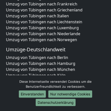
Umzug von Tübingen nach Frankreich
Umzug von Tübingen nach Griechenland
Umzug von Tübingen nach Italien
Umzug von Tübingen nach Liechtenstein
Umzug von Tübingen nach Luxemburg
Umzug von Tübingen nach Niederlande
Umzug von Tübingen nach Norwegen
Umzüge-Deutschlandweit
Umzug von Tübingen nach Berlin
Umzug von Tübingen nach Hamburg
Umzug von Tübingen nach München
Umzug von Tübingen nach Köln
Umzug von Tübingen nach Frankfurt am Main
Diese Internetseite verwendet Cookies um die
Umzug von Tübingen nach Stuttgart
Benutzerfreundlichkeit zu verbessern.
Umzug von Tübingen nach Düsseldorf
Einverstanden
Nur notwendige Cookies
Umzug von Tübingen nach Leipzig
Datenschutzerklärung
Umzug von Tübingen nach Dortmund
Umzug von Tübingen nach Essen