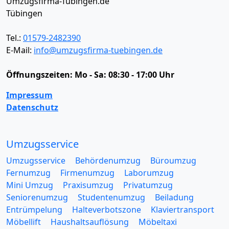
Umzugsfirma-Tübingen.de
Tübingen
Tel.:
01579-2482390
E-Mail:
info@umzugsfirma-tuebingen.de
Öffnungszeiten:
Mo - Sa: 08:30 - 17:00 Uhr
Impressum
Datenschutz
Umzugsservice
Umzugsservice
Behördenumzug
Büroumzug
Fernumzug
Firmenumzug
Laborumzug
Mini Umzug
Praxisumzug
Privatumzug
Seniorenumzug
Studentenumzug
Beiladung
Entrümpelung
Halteverbotszone
Klaviertransport
Möbellift
Haushaltsauflösung
Möbeltaxi