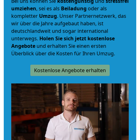
Bei uns können Sie
kostengünstig
und
stressfrei
umziehen
, sei es als
Beiladung
oder als
kompletter
Umzug
. Unser Partnernetzwerk, das
wir über die Jahre aufgebaut haben, ist
deutschlandweit und sogar international
unterwegs.
Holen Sie sich jetzt kostenlose
Angebote
und erhalten Sie einen ersten
Überblick über die Kosten für Ihren Umzug.
Kostenlose Angebote erhalten