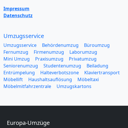
Impressum
Datenschutz
Umzugsservice
Umzugsservice
Behördenumzug
Büroumzug
Fernumzug
Firmenumzug
Laborumzug
Mini Umzug
Praxisumzug
Privatumzug
Seniorenumzug
Studentenumzug
Beiladung
Entrümpelung
Halteverbotszone
Klaviertransport
Möbellift
Haushaltsauflösung
Möbeltaxi
Möbelmitfahrzentrale
Umzugskartons
Europa-Umzüge