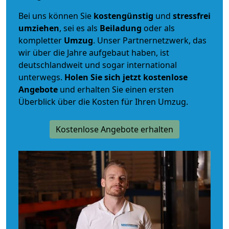
Bei uns können Sie
kostengünstig
und
stressfrei
umziehen
, sei es als
Beiladung
oder als
kompletter
Umzug
. Unser Partnernetzwerk, das
wir über die Jahre aufgebaut haben, ist
deutschlandweit und sogar international
unterwegs.
Holen Sie sich jetzt kostenlose
Angebote
und erhalten Sie einen ersten
Überblick über die Kosten für Ihren Umzug.
Kostenlose Angebote erhalten