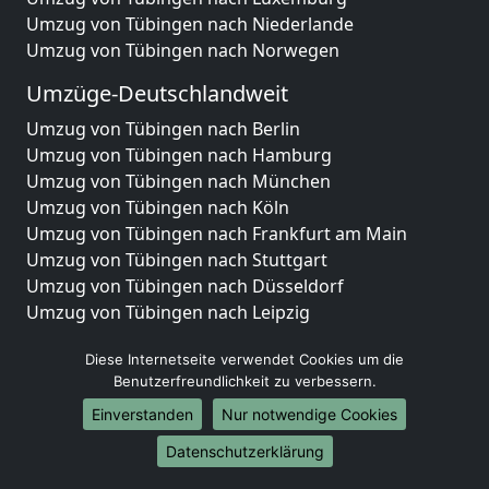
Umzug von Tübingen nach Niederlande
Umzug von Tübingen nach Norwegen
Umzüge-Deutschlandweit
Umzug von Tübingen nach Berlin
Umzug von Tübingen nach Hamburg
Umzug von Tübingen nach München
Umzug von Tübingen nach Köln
Umzug von Tübingen nach Frankfurt am Main
Umzug von Tübingen nach Stuttgart
Umzug von Tübingen nach Düsseldorf
Umzug von Tübingen nach Leipzig
Umzug von Tübingen nach Dortmund
Diese Internetseite verwendet Cookies um die
Umzug von Tübingen nach Essen
Benutzerfreundlichkeit zu verbessern.
Umzug von Tübingen nach Bremen
Umzug von Tübingen nach Dresden
Einverstanden
Nur notwendige Cookies
Umzug von Tübingen nach Hannover
Datenschutzerklärung
Umzug von Tübingen nach Nürnberg