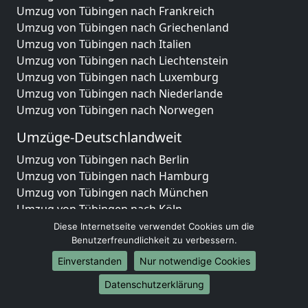
Umzug von Tübingen nach Frankreich
Umzug von Tübingen nach Griechenland
Umzug von Tübingen nach Italien
Umzug von Tübingen nach Liechtenstein
Umzug von Tübingen nach Luxemburg
Umzug von Tübingen nach Niederlande
Umzug von Tübingen nach Norwegen
Umzüge-Deutschlandweit
Umzug von Tübingen nach Berlin
Umzug von Tübingen nach Hamburg
Umzug von Tübingen nach München
Umzug von Tübingen nach Köln
Umzug von Tübingen nach Frankfurt am Main
Diese Internetseite verwendet Cookies um die
Umzug von Tübingen nach Stuttgart
Benutzerfreundlichkeit zu verbessern.
Umzug von Tübingen nach Düsseldorf
Einverstanden
Nur notwendige Cookies
Umzug von Tübingen nach Leipzig
Datenschutzerklärung
Umzug von Tübingen nach Dortmund
Umzug von Tübingen nach Essen