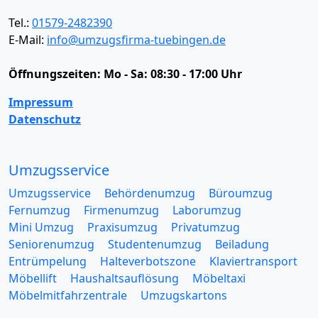
Tel.:
01579-2482390
E-Mail:
info@umzugsfirma-tuebingen.de
Öffnungszeiten:
Mo - Sa: 08:30 - 17:00 Uhr
Impressum
Datenschutz
Umzugsservice
Umzugsservice
Behördenumzug
Büroumzug
Fernumzug
Firmenumzug
Laborumzug
Mini Umzug
Praxisumzug
Privatumzug
Seniorenumzug
Studentenumzug
Beiladung
Entrümpelung
Halteverbotszone
Klaviertransport
Möbellift
Haushaltsauflösung
Möbeltaxi
Möbelmitfahrzentrale
Umzugskartons