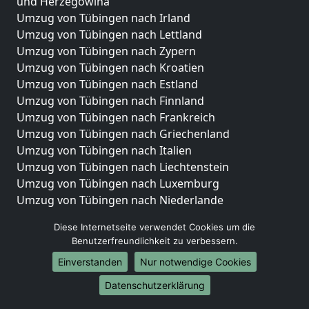
und Herzegowina
Umzug von Tübingen nach Irland
Umzug von Tübingen nach Lettland
Umzug von Tübingen nach Zypern
Umzug von Tübingen nach Kroatien
Umzug von Tübingen nach Estland
Umzug von Tübingen nach Finnland
Umzug von Tübingen nach Frankreich
Umzug von Tübingen nach Griechenland
Umzug von Tübingen nach Italien
Umzug von Tübingen nach Liechtenstein
Umzug von Tübingen nach Luxemburg
Umzug von Tübingen nach Niederlande
Umzug von Tübingen nach Norwegen
Diese Internetseite verwendet Cookies um die
Umzüge-Deutschlandweit
Benutzerfreundlichkeit zu verbessern.
Einverstanden
Nur notwendige Cookies
Umzug von Tübingen nach Berlin
Umzug von Tübingen nach Hamburg
Datenschutzerklärung
Umzug von Tübingen nach München