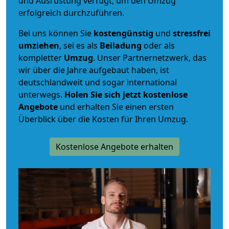
und Ausrüstung verfügt, um den Umzug
erfolgreich durchzuführen.
Bei uns können Sie
kostengünstig
und
stressfrei
umziehen
, sei es als
Beiladung
oder als
kompletter
Umzug
. Unser Partnernetzwerk, das
wir über die Jahre aufgebaut haben, ist
deutschlandweit und sogar international
unterwegs.
Holen Sie sich jetzt kostenlose
Angebote
und erhalten Sie einen ersten
Überblick über die Kosten für Ihren Umzug.
Kostenlose Angebote erhalten