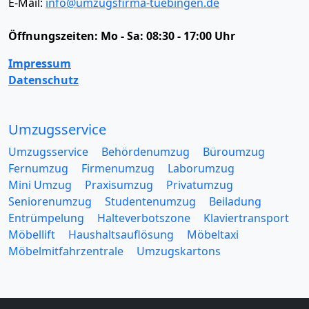
E-Mail:
info@umzugsfirma-tuebingen.de
Öffnungszeiten:
Mo - Sa: 08:30 - 17:00 Uhr
Impressum
Datenschutz
Umzugsservice
Umzugsservice
Behördenumzug
Büroumzug
Fernumzug
Firmenumzug
Laborumzug
Mini Umzug
Praxisumzug
Privatumzug
Seniorenumzug
Studentenumzug
Beiladung
Entrümpelung
Halteverbotszone
Klaviertransport
Möbellift
Haushaltsauflösung
Möbeltaxi
Möbelmitfahrzentrale
Umzugskartons