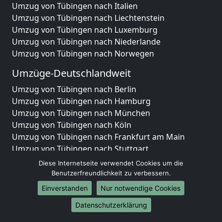
Umzug von Tübingen nach Italien
Umzug von Tübingen nach Liechtenstein
Umzug von Tübingen nach Luxemburg
Umzug von Tübingen nach Niederlande
Umzug von Tübingen nach Norwegen
Umzüge-Deutschlandweit
Umzug von Tübingen nach Berlin
Umzug von Tübingen nach Hamburg
Umzug von Tübingen nach München
Umzug von Tübingen nach Köln
Umzug von Tübingen nach Frankfurt am Main
Umzug von Tübingen nach Stuttgart
Umzug von Tübingen nach Düsseldorf
Diese Internetseite verwendet Cookies um die
Umzug von Tübingen nach Leipzig
Benutzerfreundlichkeit zu verbessern.
Umzug von Tübingen nach Dortmund
Einverstanden
Nur notwendige Cookies
Umzug von Tübingen nach Essen
Datenschutzerklärung
Umzug von Tübingen nach Bremen
Umzug von Tübingen nach Dresden