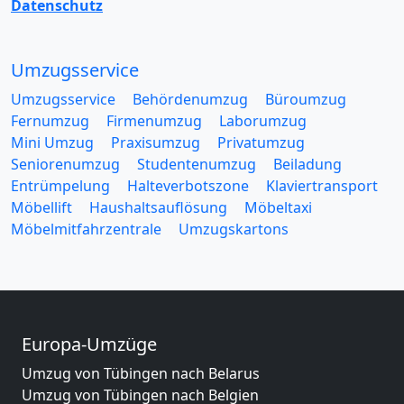
Datenschutz
Umzugsservice
Umzugsservice
Behördenumzug
Büroumzug
Fernumzug
Firmenumzug
Laborumzug
Mini Umzug
Praxisumzug
Privatumzug
Seniorenumzug
Studentenumzug
Beiladung
Entrümpelung
Halteverbotszone
Klaviertransport
Möbellift
Haushaltsauflösung
Möbeltaxi
Möbelmitfahrzentrale
Umzugskartons
Europa-Umzüge
Umzug von Tübingen nach Belarus
Umzug von Tübingen nach Belgien