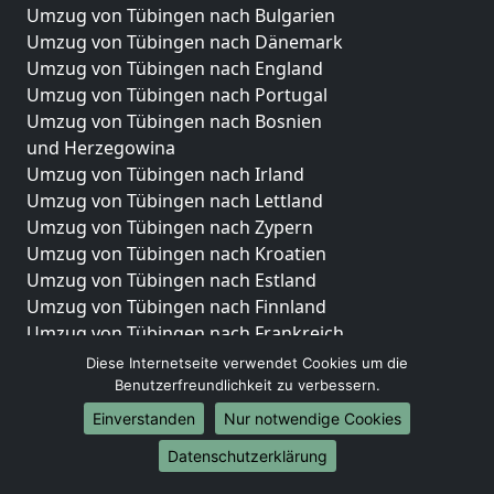
Umzug von Tübingen nach Bulgarien
Umzug von Tübingen nach Dänemark
Umzug von Tübingen nach England
Umzug von Tübingen nach Portugal
Umzug von Tübingen nach Bosnien
und Herzegowina
Umzug von Tübingen nach Irland
Umzug von Tübingen nach Lettland
Umzug von Tübingen nach Zypern
Umzug von Tübingen nach Kroatien
Umzug von Tübingen nach Estland
Umzug von Tübingen nach Finnland
Umzug von Tübingen nach Frankreich
Umzug von Tübingen nach Griechenland
Diese Internetseite verwendet Cookies um die
Umzug von Tübingen nach Italien
Benutzerfreundlichkeit zu verbessern.
Umzug von Tübingen nach Liechtenstein
Einverstanden
Nur notwendige Cookies
Umzug von Tübingen nach Luxemburg
Datenschutzerklärung
Umzug von Tübingen nach Niederlande
Umzug von Tübingen nach Norwegen