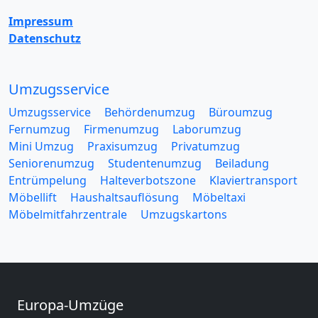
Impressum
Datenschutz
Umzugsservice
Umzugsservice
Behördenumzug
Büroumzug
Fernumzug
Firmenumzug
Laborumzug
Mini Umzug
Praxisumzug
Privatumzug
Seniorenumzug
Studentenumzug
Beiladung
Entrümpelung
Halteverbotszone
Klaviertransport
Möbellift
Haushaltsauflösung
Möbeltaxi
Möbelmitfahrzentrale
Umzugskartons
Europa-Umzüge