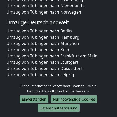
Umzug von Tübingen nach Niederlande
Umzug von Tübingen nach Norwegen
Umzüge-Deutschlandweit
Umzug von Tübingen nach Berlin
Umzug von Tübingen nach Hamburg
Umzug von Tübingen nach München
Umzug von Tübingen nach Köln
Umzug von Tübingen nach Frankfurt am Main
Umzug von Tübingen nach Stuttgart
Umzug von Tübingen nach Düsseldorf
Umzug von Tübingen nach Leipzig
Umzug von Tübingen nach Dortmund
Diese Internetseite verwendet Cookies um die
Umzug von Tübingen nach Essen
Benutzerfreundlichkeit zu verbessern.
Umzug von Tübingen nach Bremen
Umzug von Tübingen nach Dresden
Einverstanden
Nur notwendige Cookies
Umzug von Tübingen nach Hannover
Datenschutzerklärung
Umzug von Tübingen nach Nürnberg