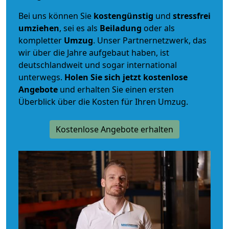
Bei uns können Sie
kostengünstig
und
stressfrei
umziehen
, sei es als
Beiladung
oder als
kompletter
Umzug
. Unser Partnernetzwerk, das
wir über die Jahre aufgebaut haben, ist
deutschlandweit und sogar international
unterwegs.
Holen Sie sich jetzt kostenlose
Angebote
und erhalten Sie einen ersten
Überblick über die Kosten für Ihren Umzug.
Kostenlose Angebote erhalten