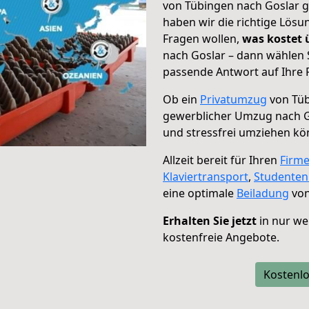
von Tübingen nach Goslar g
haben wir die richtige Lösu
Fragen wollen,
was kostet
nach Goslar – dann wählen 
passende Antwort auf Ihre 
Ob ein
Privatumzug
von Tüb
gewerblicher Umzug nach G
und stressfrei umziehen kö
Allzeit bereit für Ihren
Firm
Klaviertransport
,
Studente
eine optimale
Beiladung
von
Erhalten Sie jetzt
in nur we
kostenfreie Angebote.
Kostenlo