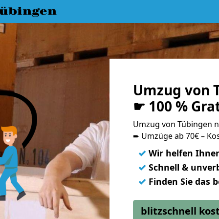
übingen
Umzug von T
☛ 100 % Gra
Umzug von Tübingen n
➨ Umzüge ab 70€ – Kos
✓
Wir helfen Ihne
✓
Schnell & unverb
✓
Finden Sie das 
blitzschnell ko