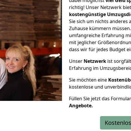
dabei möglichst
viel Geld 
richtig! Unser Netzwerk bi
kostengünstige Umzugsdi
Sie sich um nichts anderes 
Zuhause kümmern müssen. W
umfangreiche Erfahrung mi
mit jeglicher Größenordnun
dass wir für jedes Budget 
Unser
Netzwerk
ist sorgfäl
Erfahrung im Umzugsberei
Sie möchten eine
Kostenüb
kostenlose und unverbindli
Füllen Sie jetzt das Formula
Angebote.
Kostenlos