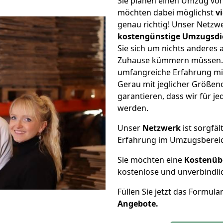
Sie planen einen Umzug vo
möchten dabei möglichst
v
genau richtig! Unser Netzw
kostengünstige Umzugsdi
Sie sich um nichts anderes 
Zuhause kümmern müssen. W
umfangreiche Erfahrung m
Gerau mit jeglicher Größe
garantieren, dass wir für j
werden.
Unser
Netzwerk
ist sorgfäl
Erfahrung im Umzugsberei
Sie möchten eine
Kostenüb
kostenlose und unverbindli
Füllen Sie jetzt das Formula
Angebote.