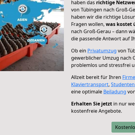
haben das
richtige Netzw
von Tübingen nach Groß-Ger
haben wir die richtige Lösu
Fragen wollen,
was kostet
nach Groß-Gerau – dann wäh
die passende Antwort auf Ih
Ob ein
Privatumzug
von Tüb
gewerblicher Umzug nach 
problemlos und stressfrei 
Allzeit bereit für Ihren
Firm
Klaviertransport
,
Studente
eine optimale
Beiladung
von
Erhalten Sie jetzt
in nur we
kostenfreie Angebote.
Kostenlo