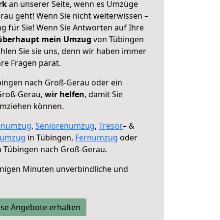
erk
an unserer Seite, wenn es Umzüge
au geht! Wenn Sie nicht weiterwissen –
ng für Sie! Wenn Sie Antworten auf Ihre
 überhaupt mein Umzug
von Tübingen
len Sie sie uns, denn wir haben immer
re Fragen parat.
ingen nach Groß-Gerau oder ein
Groß-Gerau,
wir helfen
, damit Sie
umziehen können.
enumzug
,
Seniorenumzug
,
Tresor
– &
numzug
in Tübingen,
Fernumzug
oder
 Tübingen nach Groß-Gerau.
nigen Minuten unverbindliche und
se Angebote erhalten