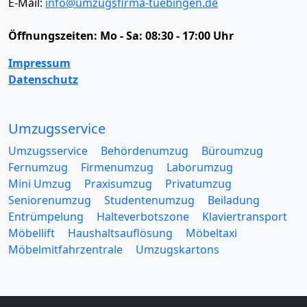
E-Mail:
info@umzugsfirma-tuebingen.de
Öffnungszeiten:
Mo - Sa: 08:30 - 17:00 Uhr
Impressum
Datenschutz
Umzugsservice
Umzugsservice
Behördenumzug
Büroumzug
Fernumzug
Firmenumzug
Laborumzug
Mini Umzug
Praxisumzug
Privatumzug
Seniorenumzug
Studentenumzug
Beiladung
Entrümpelung
Halteverbotszone
Klaviertransport
Möbellift
Haushaltsauflösung
Möbeltaxi
Möbelmitfahrzentrale
Umzugskartons