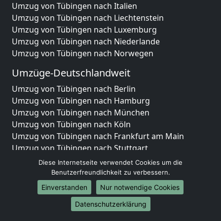
Umzug von Tübingen nach Italien
Umzug von Tübingen nach Liechtenstein
Umzug von Tübingen nach Luxemburg
Umzug von Tübingen nach Niederlande
Umzug von Tübingen nach Norwegen
Umzüge-Deutschlandweit
Umzug von Tübingen nach Berlin
Umzug von Tübingen nach Hamburg
Umzug von Tübingen nach München
Umzug von Tübingen nach Köln
Umzug von Tübingen nach Frankfurt am Main
Umzug von Tübingen nach Stuttgart
Umzug von Tübingen nach Düsseldorf
Diese Internetseite verwendet Cookies um die
Umzug von Tübingen nach Leipzig
Benutzerfreundlichkeit zu verbessern.
Umzug von Tübingen nach Dortmund
Einverstanden
Nur notwendige Cookies
Umzug von Tübingen nach Essen
Datenschutzerklärung
Umzug von Tübingen nach Bremen
Umzug von Tübingen nach Dresden