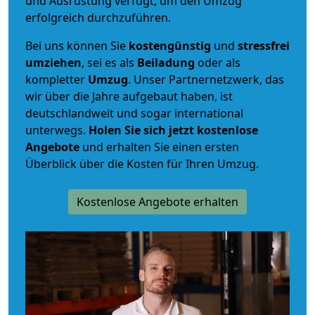
und Ausrüstung verfügt, um den Umzug
erfolgreich durchzuführen.
Bei uns können Sie
kostengünstig
und
stressfrei
umziehen
, sei es als
Beiladung
oder als
kompletter
Umzug
. Unser Partnernetzwerk, das
wir über die Jahre aufgebaut haben, ist
deutschlandweit und sogar international
unterwegs.
Holen Sie sich jetzt kostenlose
Angebote
und erhalten Sie einen ersten
Überblick über die Kosten für Ihren Umzug.
Kostenlose Angebote erhalten