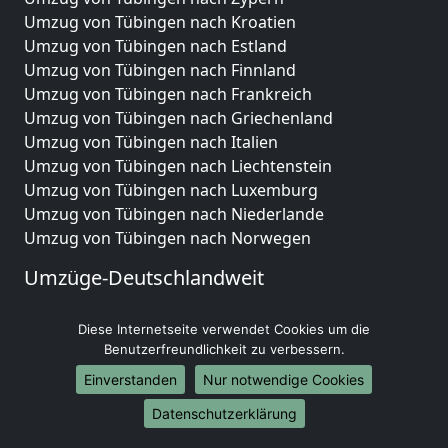
Umzug von Tübingen nach Kroatien
Umzug von Tübingen nach Estland
Umzug von Tübingen nach Finnland
Umzug von Tübingen nach Frankreich
Umzug von Tübingen nach Griechenland
Umzug von Tübingen nach Italien
Umzug von Tübingen nach Liechtenstein
Umzug von Tübingen nach Luxemburg
Umzug von Tübingen nach Niederlande
Umzug von Tübingen nach Norwegen
Umzüge-Deutschlandweit
Umzug von Tübingen nach Berlin
Diese Internetseite verwendet Cookies um die
Umzug von Tübingen nach Hamburg
Benutzerfreundlichkeit zu verbessern.
Umzug von Tübingen nach München
Umzug von Tübingen nach Köln
Einverstanden
Nur notwendige Cookies
Umzug von Tübingen nach Frankfurt am Main
Datenschutzerklärung
Umzug von Tübingen nach Stuttgart