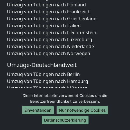
Umzug von Tübingen nach Finnland
Umzug von Tübingen nach Frankreich
Umzug von Tübingen nach Griechenland
Umzug von Tübingen nach Italien
Umzug von Tübingen nach Liechtenstein
Umzug von Tübingen nach Luxemburg
Umzug von Tübingen nach Niederlande
Umzug von Tübingen nach Norwegen
Umzüge-Deutschlandweit
Umzug von Tübingen nach Berlin
Umzug von Tübingen nach Hamburg
Umzug von Tübingen nach München
Umzug von Tübingen nach Köln
Diese Internetseite verwendet Cookies um die
Umzug von Tübingen nach Frankfurt am Main
Benutzerfreundlichkeit zu verbessern.
Umzug von Tübingen nach Stuttgart
Einverstanden
Nur notwendige Cookies
Umzug von Tübingen nach Düsseldorf
Datenschutzerklärung
Umzug von Tübingen nach Leipzig
Umzug von Tübingen nach Dortmund