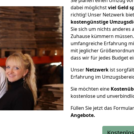
Sie planen einen Umzug vo
dabei möglichst
viel Geld 
richtig! Unser Netzwerk bi
kostengünstige Umzugsdi
Sie sich um nichts anderes 
Zuhause kümmern müssen. W
umfangreiche Erfahrung m
mit jeglicher Größenordnun
dass wir für jedes Budget 
Unser
Netzwerk
ist sorgfäl
Erfahrung im Umzugsberei
Sie möchten eine
Kostenüb
kostenlose und unverbindli
Füllen Sie jetzt das Formula
Angebote.
Kostenlos