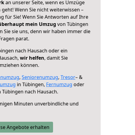
erk
an unserer Seite, wenn es Umzüge
geht! Wenn Sie nicht weiterwissen –
ng für Sie! Wenn Sie Antworten auf Ihre
 überhaupt mein Umzug
von Tübingen
 Sie sie uns, denn wir haben immer die
Fragen parat.
ingen nach Hausach oder ein
Hausach,
wir helfen
, damit Sie
umziehen können.
enumzug
,
Seniorenumzug
,
Tresor
– &
numzug
in Tübingen,
Fernumzug
oder
 Tübingen nach Hausach.
nigen Minuten unverbindliche und
se Angebote erhalten