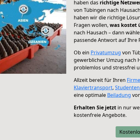
haben das
richtige Netzw
von Tübingen nach Hausach 
haben wir die richtige Lösu
Fragen wollen,
was kostet
nach Hausach – dann wählen
passende Antwort auf Ihre 
Ob ein
Privatumzug
von Tüb
gewerblicher Umzug nach 
problemlos und stressfrei 
Allzeit bereit für Ihren
Firm
Klaviertransport
,
Studente
eine optimale
Beiladung
von
Erhalten Sie jetzt
in nur we
kostenfreie Angebote.
Kostenlo