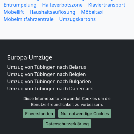
Entrümpelung
Halteverbotszone
Klaviertransport
Möbellift
Haushaltsauflösung
Möbeltaxi
Möbelmitfahrzentrale
Umzugskartons
Europa-Umzüge
Umzug von Tübingen nach Belarus
Umzug von Tübingen nach Belgien
Umzug von Tübingen nach Bulgarien
Umzug von Tübingen nach Dänemark
Umzug von Tübingen nach England
Diese Internetseite verwendet Cookies um die
Umzug von Tübingen nach Portugal
Benutzerfreundlichkeit zu verbessern.
Umzug von Tübingen nach Bosnien
Einverstanden
Nur notwendige Cookies
und Herzegowina
Umzug von Tübingen nach Irland
Datenschutzerklärung
Umzug von Tübingen nach Lettland